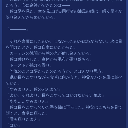
だろう。心に余裕ができたのは——
　僕は隣を見た。空を見上げる同行者の漆黒の瞳は、瞬く星々が
映り込んできらめいている。
「————」
　それを言葉にしたのか、しなかったのかはわからない。次に目
を開けたとき、僕は自室にいたからだ。
　カーテンの隙間から朝の光が射し込んでいる。
　僕は伸びをした。身体から毛布が滑り落ちる。
　トーストが焼ける香り。
　昨晩のことは夢だったのだろうか、とぼんやり思う。
　眠い目をこすりながら食卓に向かうと、神父がパンを皿に並べ
ていた。
「すみません、僕のぶんまで」
「よい。それより、目をこすってはいけないぞ、亀よ」
「ああ……すみません」
　僕は目をこすっていた手を脇に下ろした。神父はこちらを見て
頷くと、食卓に座った。
「君も座りたまえ」
「はい」