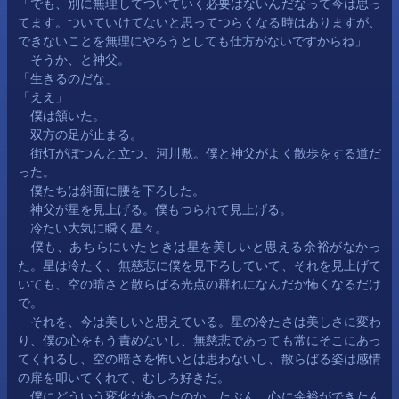
「でも、別に無理してついていく必要はないんだなって今は思っ
てます。ついていけてないと思ってつらくなる時はありますが、
できないことを無理にやろうとしても仕方がないですからね」
　そうか、と神父。
「生きるのだな」
「ええ」
　僕は頷いた。
　双方の足が止まる。
　街灯がぽつんと立つ、河川敷。僕と神父がよく散歩をする道だ
った。
　僕たちは斜面に腰を下ろした。
　神父が星を見上げる。僕もつられて見上げる。
　冷たい大気に瞬く星々。
　僕も、あちらにいたときは星を美しいと思える余裕がなかっ
た。星は冷たく、無慈悲に僕を見下ろしていて、それを見上げて
いても、空の暗さと散らばる光点の群れになんだか怖くなるだけ
で。
　それを、今は美しいと思えている。星の冷たさは美しさに変わ
り、僕の心をもう責めないし、無慈悲であっても常にそこにあっ
てくれるし、空の暗さを怖いとは思わないし、散らばる姿は感情
の扉を叩いてくれて、むしろ好きだ。
　僕にどういう変化があったのか。たぶん、心に余裕ができたん