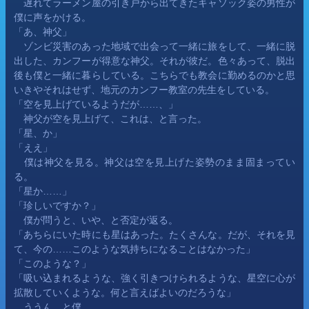
　遅れてラーメン屋の引き戸から出てきたキャソック姿の男性が
僕に声をかける。
「あ、神父」
　ゾンビ災害のあった地域で出会って一緒に旅をして、一緒に脱
出した、カンフーが得意な神父。それが彼だ。色々あって、脱出
後も僕と一緒に暮らしている。こちらでも教会に勤めるのかと思
いきやそれはせず、地元のカンフー教室の先生をしている。
「空を見上げているようだが……、」
　神父が空を見上げて、これは、と言った。
「星、か」
「ええ」
　僕は神父を見る。神父は空を見上げた姿勢のまま固まってい
る。
「星か……」
「珍しいですか？」
　僕が問うと、いや、と否定が返る。
「あちらにいた時にも星はあった。たくさんな。だが、それを見
て、今の……このような気持ちになることはなかった」
「このような？」
「吸い込まれるような、強く引きつけられるような、星空に心が
拡散していくような。何と言えばよいのだろうな」
　ううん、と僕。