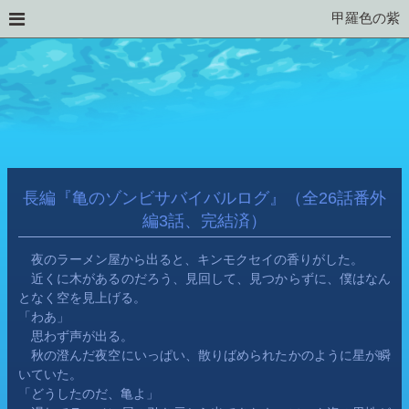
甲羅色の紫
長編『亀のゾンビサバイバルログ』（全26話番外
編3話、完結済）
　夜のラーメン屋から出ると、キンモクセイの香りがした。
　近くに木があるのだろう、見回して、見つからずに、僕はなん
となく空を見上げる。
「わあ」
　思わず声が出る。
　秋の澄んだ夜空にいっぱい、散りばめられたかのように星が瞬
いていた。
「どうしたのだ、亀よ」