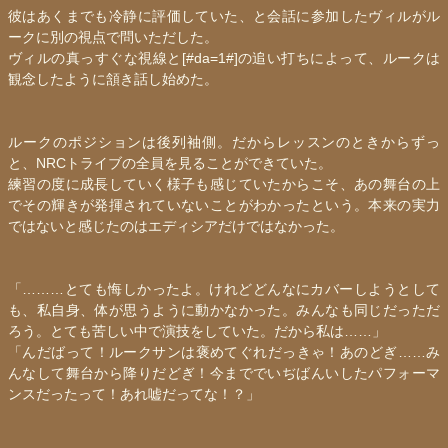
彼はあくまでも冷静に評価していた、と会話に参加したヴィルがル
ークに別の視点で問いただした。
ヴィルの真っすぐな視線と[#da=1#]の追い打ちによって、ルークは
観念したように頷き話し始めた。
ルークのポジションは後列袖側。だからレッスンのときからずっ
と、NRCトライブの全員を見ることができていた。
練習の度に成長していく様子も感じていたからこそ、あの舞台の上
でその輝きが発揮されていないことがわかったという。本来の実力
ではないと感じたのは
エディシア
だけではなかった。
「………とても悔しかったよ。けれどどんなにカバーしようとして
も、私自身、体が思うように動かなかった。みんなも同じだっただ
ろう。とても苦しい中で演技をしていた。だから私は……」
「んだばって！ルークサンは褒めてぐれだっきゃ！あのどぎ……み
んなして舞台から降りだどぎ！今まででいぢばんいしたパフォーマ
ンスだったって！あれ嘘だってな！？」