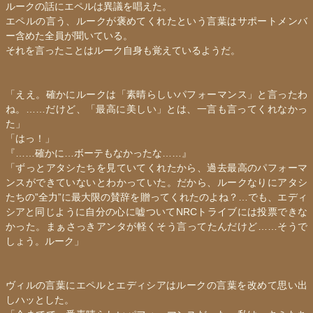
ルークの話にエペルは異議を唱えた。
エペルの言う、ルークが褒めてくれたという言葉はサポートメンバ
ー含めた全員が聞いている。
それを言ったことはルーク自身も覚えているようだ。
「ええ。確かにルークは「素晴らしいパフォーマンス」と言ったわ
ね。……だけど、「最高に美しい」とは、一言も言ってくれなかっ
た」
「はっ！」
『……確かに…ボーテもなかったな……』
「ずっとアタシたちを見ていてくれたから、過去最高のパフォーマ
ンスができていないとわかっていた。だから、ルークなりにアタシ
たちの”全力”に最大限の賛辞を贈ってくれたのよね？…でも、
エディ
シア
と同じように自分の心に嘘ついてNRCトライブには投票できな
かった。まぁさっきアンタが軽くそう言ってたんだけど……そうで
しょう。ルーク」
ヴィルの言葉にエペルと
エディシア
はルークの言葉を改めて思い出
しハッとした。