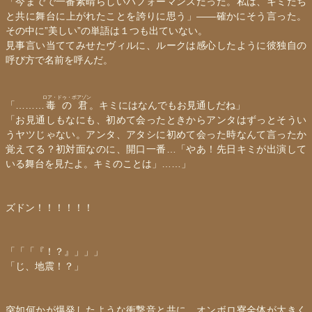
「今までで一番素晴らしいパフォーマンスだった。私は、キミたち
と共に舞台に上がれたことを誇りに思う」——確かにそう言った。
その中に”美しい”の単語は１つも出ていない。
見事言い当ててみせたヴィルに、ルークは感心したように彼独自の
呼び方で名前を呼んだ。
ロア・ドゥ・ポアゾン
「………
毒の君
。キミにはなんでもお見通しだね」
「お見通しもなにも、初めて会ったときからアンタはずっとそうい
うヤツじゃない。アンタ、アタシに初めて会った時なんて言ったか
覚えてる？初対面なのに、開口一番…「やあ！先日キミが出演して
いる舞台を見たよ。キミのことは」……」
ズドン！！！！！！
「「「『！？』」」」
「じ、地震！？」
突如何かが爆発したような衝撃音と共に、オンボロ寮全体が大きく