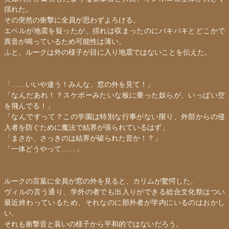
揺れた。
その突然の衝撃に全員が思わずよろける。
エペルが地震を疑ったが、揺れは収まったのにバキバキとどこかで
異音が鳴っているため可能性は薄い。
ふと、ルークは外の様子が目に入り地震ではないことを伝えた。
「……いいや違う！みんな、窓の外を見て！」
「なんだあれ！？スケボーみたいな板に乗った奴らが、いっぱい空
を飛んでる！」
「なんですって？この学園は特別な行事がない限り、外部からの侵
入者を防ぐために魔法で結界が張られているはず」
「まさか、さっきのは結界が破られた音か！？」
「一体どうやって……」
ルークの言葉に全員が窓の外を見ると、カリムが驚愕した。
ヴィルの言う通り、学外の者でも出入りができる総合文化祭はつい
最近終わっているため、それなのに部外者が学内にいるのはおかし
い。
それも衝撃音と装いの様子から平和的ではないだろう。