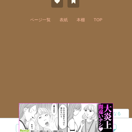
ページ一覧
表紙
本棚
TOP
読者になる
夢小説
ツイステ
R18
鬼滅の刃
BL