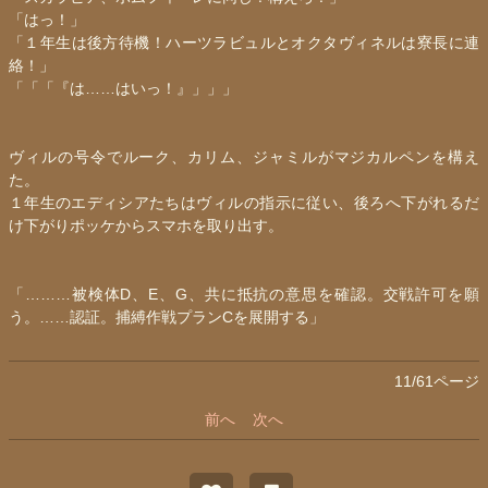
「はっ！」
「１年生は後方待機！ハーツラビュルとオクタヴィネルは寮長に連
絡！」
「「「『は……はいっ！』」」」
ヴィルの号令でルーク、カリム、ジャミルがマジカルペンを構え
た。
１年生の
エディシア
たちはヴィルの指示に従い、後ろへ下がれるだ
け下がりポッケからスマホを取り出す。
「………被検体D、E、G、共に抵抗の意思を確認。交戦許可を願
う。……認証。捕縛作戦プランCを展開する」
11/61ページ
前へ
次へ