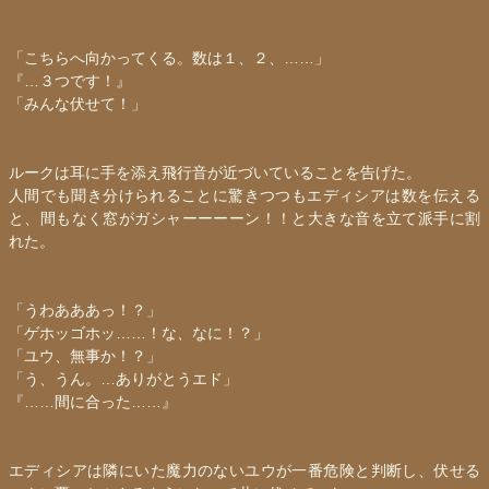
「こちらへ向かってくる。数は１、２、……」
『…３つです！』
「みんな伏せて！」
ルークは耳に手を添え飛行音が近づいていることを告げた。
人間でも聞き分けられることに驚きつつも
エディシア
は数を伝える
と、間もなく窓がガシャーーーーン！！と大きな音を立て派手に割
れた。
「うわあああっ！？」
「ゲホッゴホッ……！な、なに！？」
「ユウ、無事か！？」
「う、うん。…ありがとうエド」
『……間に合った……』
エディシア
は隣にいた魔力のないユウが一番危険と判断し、伏せる