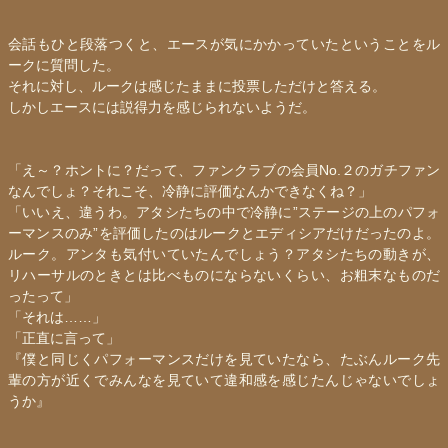
会話もひと段落つくと、エースが気にかかっていたということをル
ークに質問した。
それに対し、ルークは感じたままに投票しただけと答える。
しかしエースには説得力を感じられないようだ。
「え～？ホントに？だって、ファンクラブの会員No.２のガチファン
なんでしょ？それこそ、冷静に評価なんかできなくね？」
「いいえ、違うわ。アタシたちの中で冷静に”ステージの上のパフォ
ーマンスのみ”を評価したのはルークと
エディシア
だけだったのよ。
ルーク。アンタも気付いていたんでしょう？アタシたちの動きが、
リハーサルのときとは比べものにならないくらい、お粗末なものだ
ったって」
「それは……」
「正直に言って」
『僕と同じくパフォーマンスだけを見ていたなら、たぶんルーク先
輩の方が近くでみんなを見ていて違和感を感じたんじゃないでしょ
うか』