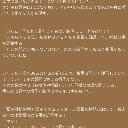
ユウに覆いかぶさるようになって共に伏せていた。
オンボロ寮内には土埃が舞い、その中から鎧のようなものを身に着
けた人物が３人姿を現す。
「カリム、下がれ！見たこともない装備……一体何者だ！？」
「こちらヘプタ班。被検体ＤとＥとＧを目視で補足した。捕縛行動
を開始する」
「どこの誰だか知らないけれど、窓から訪問するなんて礼儀がなっ
ていないわね」
ジャミルが主であるカリムの前に立つ。相手は誰かと通信している
ようでジャミルの質問に答える様子がない。
その言葉の中には被検体や捕縛といった不穏な単語が聞こえる。
明らかに異常な様子と装備にヴィルは声をあげた。
「緊急対処事態と認定！ポムフィオーレ寮長の権限において、侵入
者への攻撃魔法の使用を許可する！」
「ウィ！」
「スカラビア、ポムフィーレに同じ！構えろ！」