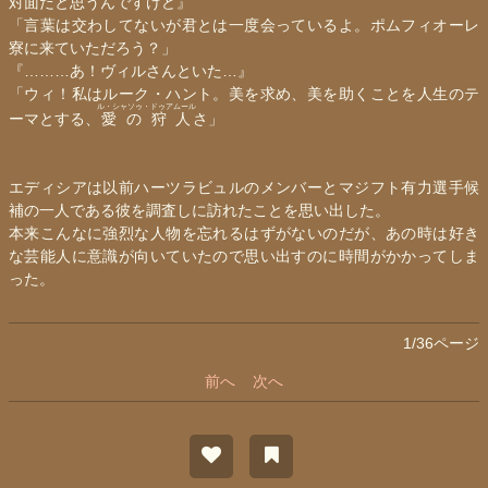
対面だと思うんですけど』
「言葉は交わしてないが君とは一度会っているよ。ポムフィオーレ
寮に来ていただろう？」
『………あ！ヴィルさんといた…』
「ウィ！私はルーク・ハント。美を求め、美を助くことを人生のテ
ル・シャソゥ・ドゥアムール
ーマとする、
愛の狩人
さ」
エディシア
は以前ハーツラビュルのメンバーとマジフト有力選手候
補の一人である彼を調査しに訪れたことを思い出した。
本来こんなに強烈な人物を忘れるはずがないのだが、あの時は好き
な芸能人に意識が向いていたので思い出すのに時間がかかってしま
った。
1/36ページ
前へ
次へ