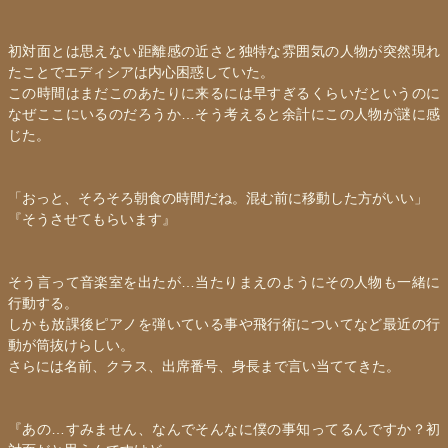
初対面とは思えない距離感の近さと独特な雰囲気の人物が突然現れ
たことで
エディシア
は内心困惑していた。
この時間はまだこのあたりに来るには早すぎるくらいだというのに
なぜここにいるのだろうか…そう考えると余計にこの人物が謎に感
じた。
「おっと、そろそろ朝食の時間だね。混む前に移動した方がいい」
『そうさせてもらいます』
そう言って音楽室を出たが…当たりまえのようにその人物も一緒に
行動する。
しかも放課後ピアノを弾いている事や飛行術についてなど最近の行
動が筒抜けらしい。
さらには名前、クラス、出席番号、身長まで言い当ててきた。
『あの…すみません、なんでそんなに僕の事知ってるんですか？初