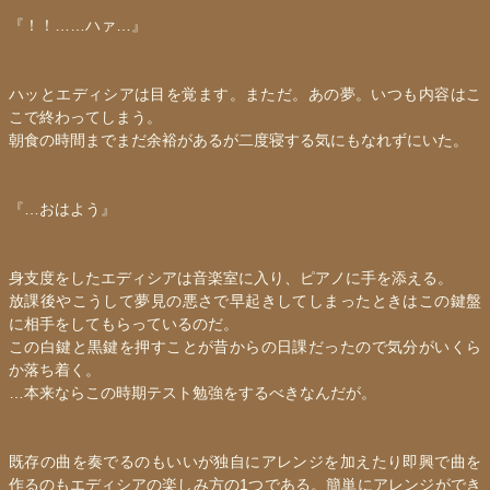
『！！……ハァ…』
ハッと
エディシア
は目を覚ます。まただ。あの夢。いつも内容はこ
こで終わってしまう。
朝食の時間までまだ余裕があるが二度寝する気にもなれずにいた。
『…おはよう』
身支度をした
エディシア
は音楽室に入り、ピアノに手を添える。
放課後やこうして夢見の悪さで早起きしてしまったときはこの鍵盤
に相手をしてもらっているのだ。
この白鍵と黒鍵を押すことが昔からの日課だったので気分がいくら
か落ち着く。
…本来ならこの時期テスト勉強をするべきなんだが。
既存の曲を奏でるのもいいが独自にアレンジを加えたり即興で曲を
作るのも
エディシア
の楽しみ方の1つである。簡単にアレンジができ