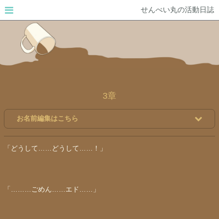
せんべい丸の活動日誌
3章
お名前編集はこちら
「どうして……どうして……！」
「………ごめん……
エド
……」