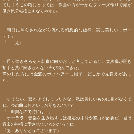
てしまうこの猫にとっては、作曲の方が一からフレーズ作りで頭が
働き気分転換にもなりやすい。
「朝日に照らされながら流れる幻想的な旋律…実に美しい…ボー
テ！」
『……え』
一通り弾きそろそろ朝食に向かおうと考えていると、突然扉が開き
拍手と共に聞きなれない声が飛んできた。
声のした方には金髪のボブヘアーに帽子…どこかで見覚えがあっ
た。
「すまない、驚かせてしまったかな。私は美しいものに目がなくて
ね。今の曲は何という名前なんだい？」
『…即興なので特には…』
「オーララ…音楽を生み出すには相応の才能や努力が必要だ。君は
音楽の神様に愛されているのだろうね」
『あ、ありがとうございます』