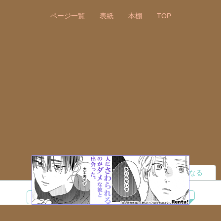
ページ一覧
表紙
本棚
TOP
読者になる
夢小説
ツイステ
R18
鬼滅の刃
BL
ヒプノシスマイク
ヒロアカ
wrwrd
QuizKnock