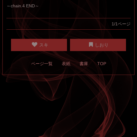
～chain.4 END～
1/1ページ
スキ
しおり
ページ一覧
表紙
書庫
TOP