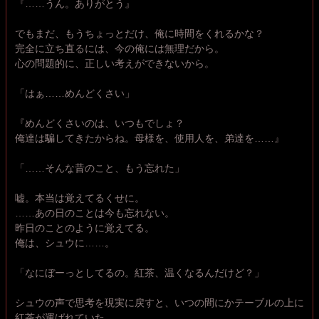
『……うん。ありがとう』
でもまだ、もうちょっとだけ、俺に時間をくれるかな？
完全に立ち直るには、今の俺には無理だから。
心の問題的に、正しい考えができないから。
「はぁ……めんどくさい」
『めんどくさいのは、いつもでしょ？
俺達は騙してきたからね。母様を、使用人を、弟達を……』
「……そんな昔のこと、もう忘れた」
嘘。本当は覚えてるくせに。
……あの日のことは今も忘れない。
昨日のことのように覚えてる。
俺は、シュウに……。
「なにぼーっとしてるの。紅茶、温くなるんだけど？」
シュウの声で思考を現実に戻すと、いつの間にかテーブルの上に
紅茶が運ばれていた。