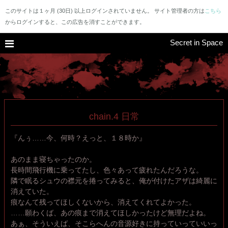
このサイトは１ヶ月 (30日) 以上ログインされていません。 サイト管理者の方は
こちら
からログインすると、この広告を消すことができます。
Secret in Space
chain.4 日常
『んぅ……今、何時？えっと、１８時か』
あのまま寝ちゃったのか。
長時間飛行機に乗ってたし、色々あって疲れたんだろうな。
隣で眠るシュウの襟元を捲ってみると、俺が付けたアザは綺麗に
消えていた。
痕なんて残ってほしくないから、消えてくれてよかった。
……願わくば、あの痕まで消えてほしかったけど無理だよね。
あぁ、そういえば、そこらへんの音源好きに持っていっていいっ