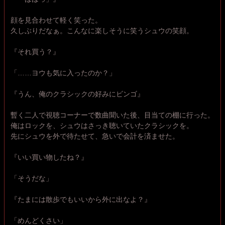
顔を見合わせて軽く笑った。
久しぶりだなぁ。こんなに楽しそうに笑うシュウの笑顔。
『それ買う？』
「……ヨウも気に入ったのか？」
『うん、俺のクラシックの好みにビンゴ』
暫く二人で視聴コーナーで数曲聞いた後、目当ての棚に行った。
俺はロックを、シュウはさっき聴いていたクラシックを。
先にシュウを外で待たせて、急いで会計を済ませた。
『いい買い物したね？』
「そうだな」
『たまには散歩でもいいから外に出なよ？』
「めんどくさい」