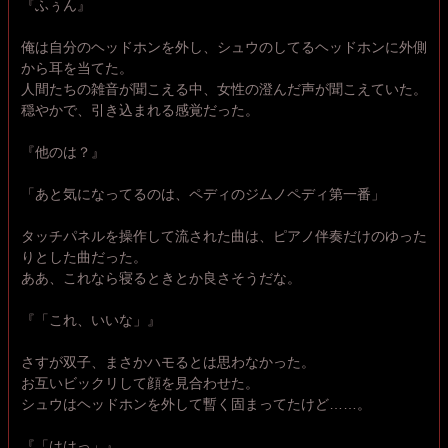
『ふぅん』
俺は自分のヘッドホンを外し、シュウのしてるヘッドホンに外側
から耳を当てた。
人間たちの雑音が聞こえる中、女性の澄んだ声が聞こえていた。
穏やかで、引き込まれる感覚だった。
『他のは？』
「あと気になってるのは、ペディのジムノペディ第一番」
タッチパネルを操作して流された曲は、ピアノ伴奏だけのゆった
りとした曲だった。
ああ、これなら寝るときとか良さそうだな。
『「これ、いいな」』
さすが双子、まさかハモるとは思わなかった。
お互いビックリして顔を見合わせた。
シュウはヘッドホンを外して暫く固まってたけど……。
『「ははっ」』