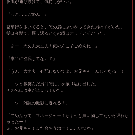
夜風が通り抜けて、気持ちがいい。
『っと……ごめん！』
繁華街を歩いてると、俺の肩にぶつかってきた男の子がいた。
髪は金髪で、振り返るとその瞳はオッドアイだった。
「あー、大丈夫大丈夫！俺の方こそごめんね！」
『本当に怪我してない？』
「うん！大丈夫！心配しないでよ、お兄さん！んじゃあねー！」
ニコッと微笑んだ男は俺に手を振り駆け出した。
その先には車が止まっていた。
「コウ！雑誌の撮影に遅れる！」
「ごめんって、マネージャー！ちょっと買い物してたから遅れち
ゃったー！
ぁ、お兄さん！また会おうねー！……いつか」