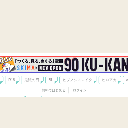
R18
鬼滅の刃
BL
ヒプノシスマイク
ヒロアカ
w
無料ではじめる
ログイン
誰でもかんたんサイト作成
©
Copyright
Visualworks. All Rights Reserved.