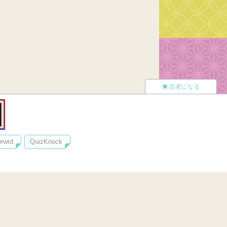
読者になる
rwrd
QuizKnock