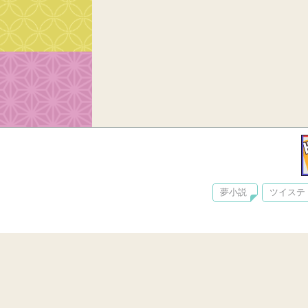
夢小説
ツイステ