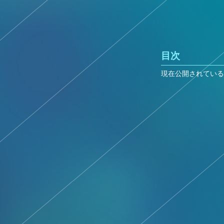
目次
現在公開されている