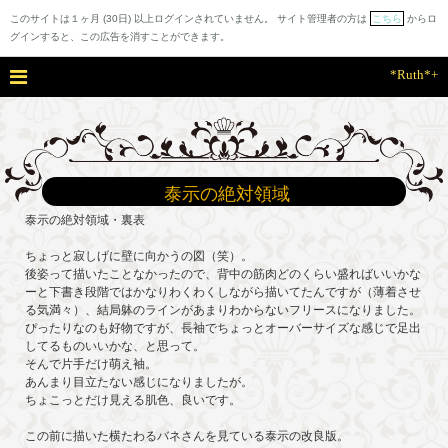
このサイトは１ヶ月 (30日) 以上ログインされていません。 サイト管理者の方は
こちら
からロ
グインすると、この広告を消すことができます。
*Ruth*+
泰示の絶対領域
泰示の絶対領域・裏表
ちょっと寂しげに壁に向かうの図（笑）。
後姿って描いたことなかったので、背中の筋肉どのくらい盛ればいいかな
ーと下書き段階ではかなりわくわくしながら描いてたんですが（薄着させ
る気満々）、結局躰のラインがあまりわからないフリースになりました。
ぴったりなのも好物ですが、長袖でちょっとオーバーサイズな感じで足出
してるものいいかな、と思って。
そんで片手だけ萌え袖。
あんまり目立たない感じになりましたが。
ちょこっとだけ見える肌色、良いです。
この前に描いた横たわるバネさんを見ている泰示の改良版。