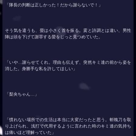
「隊長の判断は正しかった！だから謝らないで！」
そう気を遣うも、
螢
は小さく首を振る。霙と詩調とは違い、男性
陣は頭を下げて謝罪する
螢
をじっと見つめていた。
「いや…謝らせてくれ。理由も伝えず、突然キミ達の前から姿を
消した。身勝手な私を許してほしい」
「
梨央
ちゃん…」
「慣れない場所での生活は本当に大変だったと思う。斬魄刀を取
り上げられ、浅打で代用するように言われた時のキミ達の気持ち
は痛いほど理解っていた」