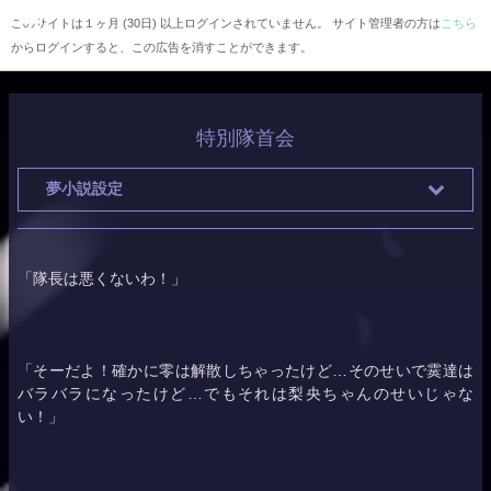
このサイトは１ヶ月 (30日) 以上ログインされていません。 サイト管理者の方は
こちら
からログインすると、この広告を消すことができます。
特別隊首会
夢小説設定
「隊長は悪くないわ！」
「そーだよ！確かに零は解散しちゃったけど…そのせいで霙達は
バラバラになったけど…でもそれは
梨央
ちゃんのせいじゃな
い！」