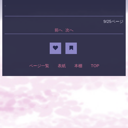
.
9/25ページ
前へ
次へ
ページ一覧
表紙
本棚
TOP