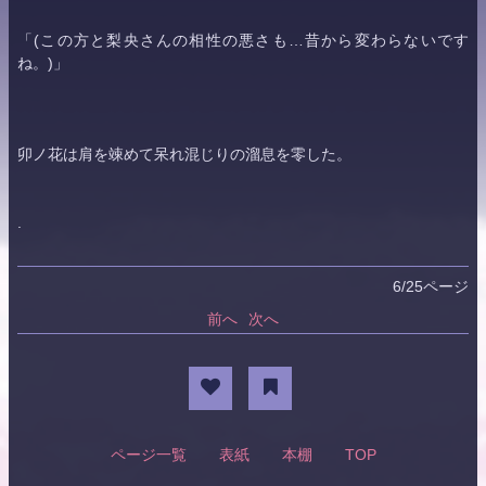
「(この方と
梨央
さんの相性の悪さも…昔から変わらないです
ね。)」
卯ノ花は肩を竦めて呆れ混じりの溜息を零した。
.
6/25ページ
前へ
次へ
ページ一覧
表紙
本棚
TOP