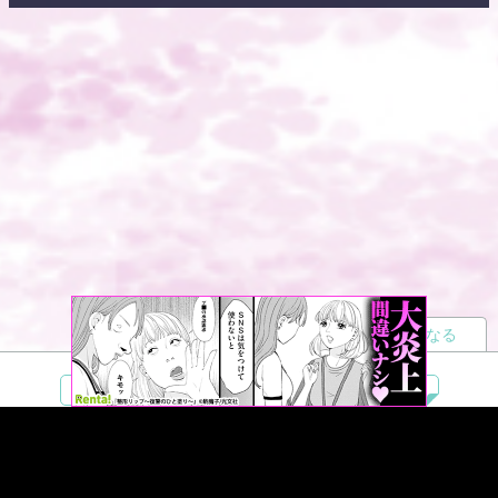
読者になる
夢小説
ツイステ
R18
鬼滅の刃
BL
ヒプノシスマイク
ヒロアカ
wrwrd
QuizKnock
無料ではじめる
ログイン