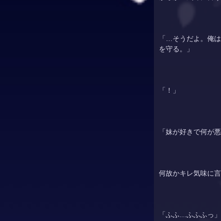
「…そうだよ。俺は
を守る。」
「！」
「妹が好きで何が悪
何故かキレ気味に言
「ふふ…ふふふっ」