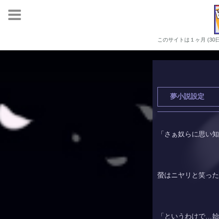
このサイトは１ヶ月 (3
夢小説設定
「さぁ奴らに思い知
螢
はニヤリと笑った
「というわけで…始