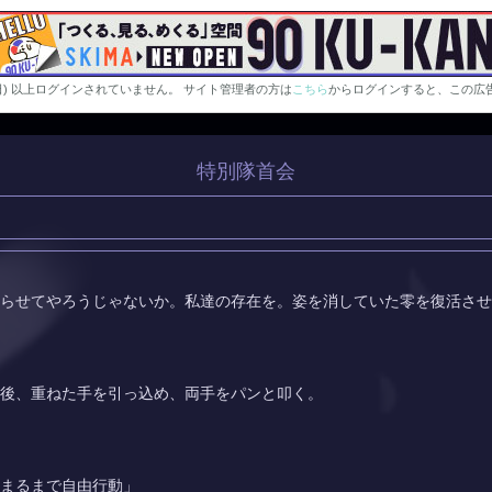
0日) 以上ログインされていません。 サイト管理者の方は
こちら
からログインすると、この広
特別隊首会
らせてやろうじゃないか。私達の存在を。姿を消していた零を復活させ
後、重ねた手を引っ込め、両手をパンと叩く。
まるまで自由行動」