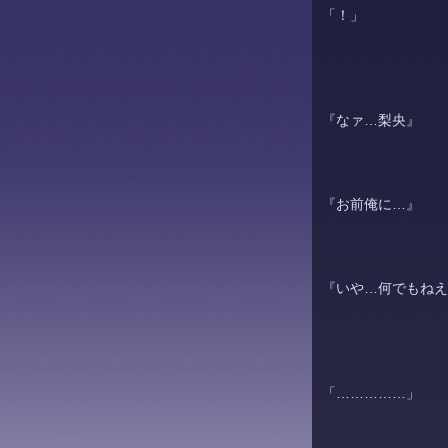
「！」
『なァ…
梨央
』
『お前俺に…』
『いや…何でもねえ
「……………」