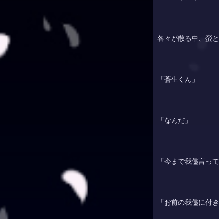
各々が散る中、
螢
と
「蒼生くん」
「なんだ」
「今まで我儘言って
「お前の我儘に付き