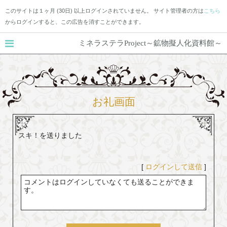
このサイトは１ヶ月 (30日) 以上ログインされていません。 サイト管理者の方は
こちら
からログインすると、この広告を消すことができます。
ミネラステラProject～鉱物擬人化資料館～
お礼画面
スキ！を送りました
[
ログインして送信
]