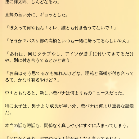
逆に祥太郎、しんどなるわ」
直輝の言い分に、ギョッとした。
「彼女って何やねん！オレ、誰とも付き合うてないで！」
「そうか？バスケ部の高橋といつも一緒に帰ってるらしいやん」
「あれは、同じクラブやし、アイツが勝手に付いてきてるだけ
や。別に付き合うてるとかと違う」
「お前はそう思てるかも知れんけどな。理苑と高橋が付き合って
るて、かなり有名やけど？」
中１ともなると、新しい恋バナは何よりものニュースだった。
特に女子は、男子より成長が早い分、恋バナは何より重要な話題
だ。
本当の話も噂話も、関係なく真しやかにすぐに広まってしまう。
「とにかくそれ、デマやから！誰がそんなん言うてるねん」