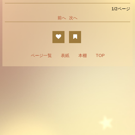
1/2ページ
前へ
次へ
ページ一覧
表紙
本棚
TOP