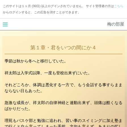
このサイトは１ヶ月 (30日) 以上ログインされていません。 サイト管理者の方は
こちら
からログインすると、この広告を消すことができます。
梅の部屋
第１章・君をいつの間にか４
季節は秋から冬へと移行していた。
祥太郎は入学式以降、一度も登校出来ずにいた。
それどころか、体調は悪化する一方で、もう会話する事すらまま
ならない日もあった。
急激な成長が、祥太郎の自律神経と連動出来ず、頭痛は酷くなる
ばかりだった。
理苑もバスケ部と勉強に追われ、習い事のスイミングに加え塾ま
で行くと自ら言ってしまった手前、文句も言えず、あまりの忙し