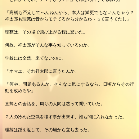
「高橋も否定してへんねんから、本人は満更でもないんちゃう？
祥太郎も理苑は昔からモテてるから分かるわ～って言うてたし」
理苑は、その場で飛び上がる程に驚いた。
何故、祥太郎がそんな事を知っているのか。
学校には全然、来てないのに。
「オマエ、それ祥太郎に言うたんか」
「何や、問題あるんか。そんなに気にするなら、日頃からその行
動を改めろや」
直輝との会話を、周りの人間は黙って聞いていた。
２人の冷めた空気を壊す事が出来ず、誰も間に入れなかった。
理苑は踵を返して、その場から立ち去った。