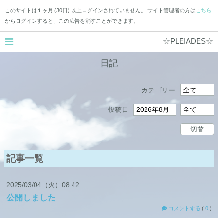
このサイトは１ヶ月 (30日) 以上ログインされていません。 サイト管理者の方は
こちら
からログインすると、この広告を消すことができます。
☆PLEIADES☆
日記
カテゴリー
投稿日
切替
記事一覧
2025
03
04
（火）
08:42
公開しました
コメントする
(
0
)