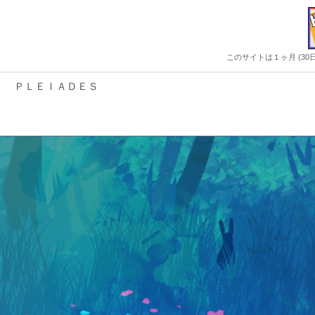
このサイトは１ヶ月 (3
ＰＬＥＩＡＤＥＳ