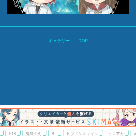
ギャラリー
TOP
R18
鬼滅の刃
BL
ヒプノシスマイク
ヒロアカ
w