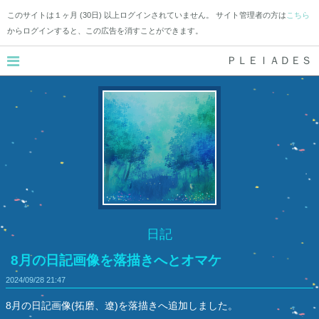
このサイトは１ヶ月 (30日) 以上ログインされていません。 サイト管理者の方は
こちら
からログインすると、この広告を消すことができます。
ＰＬＥＩＡＤＥＳ
日記
8月の日記画像を落描きへとオマケ
2024/09/28
21:47
8月の日記画像(拓磨、遼)を落描きへ追加しました。