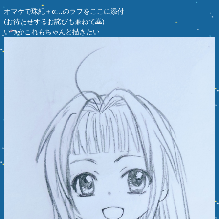
オマケで珠紀＋α…のラフをここに添付
(お待たせするお詫びも兼ねて🙇)
いつかこれもちゃんと描きたい…