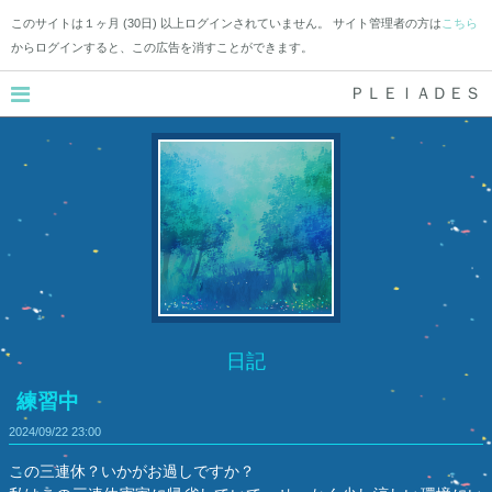
このサイトは１ヶ月 (30日) 以上ログインされていません。 サイト管理者の方は
こちら
からログインすると、この広告を消すことができます。
ＰＬＥＩＡＤＥＳ
日記
練習中
2024/09/22
23:00
この三連休？いかがお過しですか？