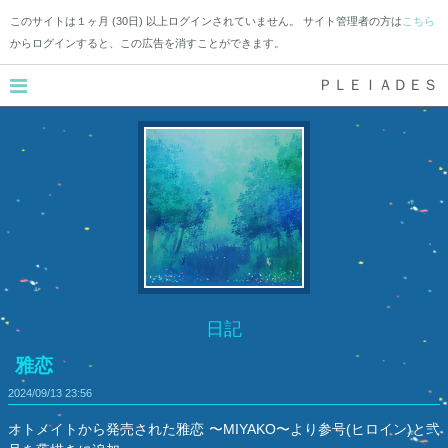
このサイトは１ヶ月 (30日) 以上ログインされていません。 サイト管理者の方は
こちら
からログインすると、この広告を消すことができます。
ＰＬＥＩＡＤＥＳ
日記
雅恋
2024/09/13
23:56
オトメイトから発売された雅恋 〜MIYAKO〜より参号(ヒロイン)と弐