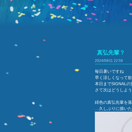
真弘先輩？
2024/09/11
22:59
毎日暑いですね
早く涼しくなって欲
本日までSIGNAL
さて次はどうしよう
緋色の真弘先輩を落
…久しぶりに描いた