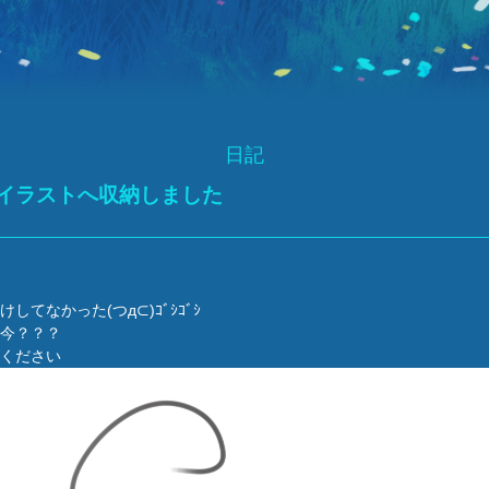
日記
イラストへ収納しました
してなかった(つд⊂)ｺﾞｼｺﾞｼ
今？？？
ください