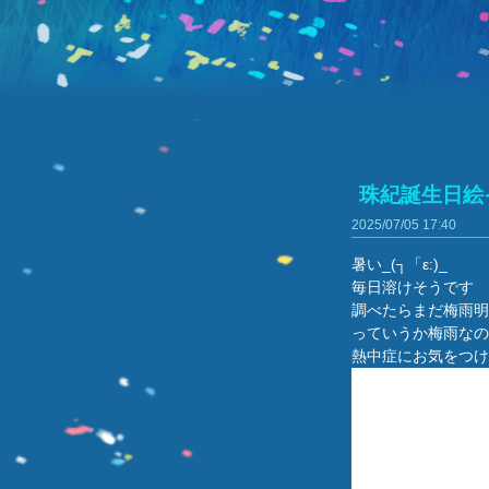
珠紀誕生日絵
2025/07/05
17:40
暑い_(┐「ε:)_
毎日溶けそうです
調べたらまだ梅雨明け
っていうか梅雨なの
熱中症にお気をつけ