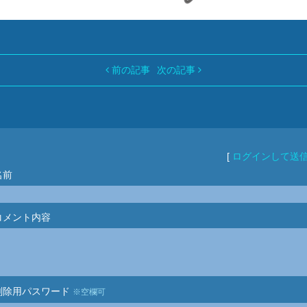
前の記事
次の記事
[
ログインして送
名前
コメント内容
削除用パスワード
※空欄可