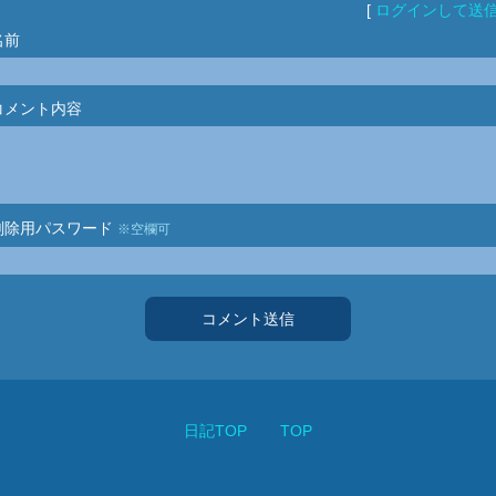
[
ログインして送
名前
コメント内容
削除用パスワード
※空欄可
コメント送信
日記TOP
TOP