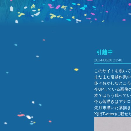
引越中
2024/08/28
23:48
このサイトを覗いて
まだまだ引越作業中
多々おかしなところ
今UPしている画像
本？はもう残ってい
今も落描きはアナロ
先月末描いた落描き
X(旧Twitter)