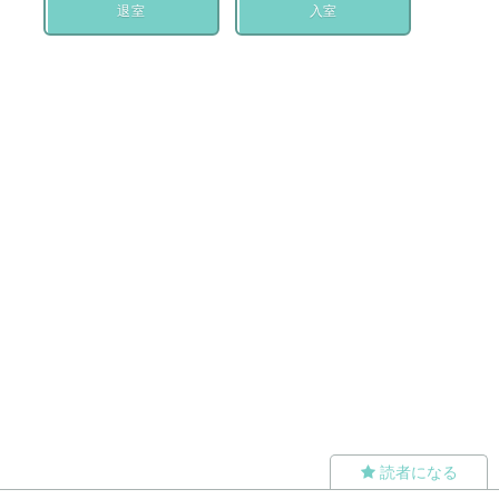
退室
入室
読者になる