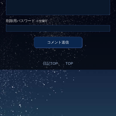
削除用パスワード
※空欄可
コメント送信
日記TOP
TOP