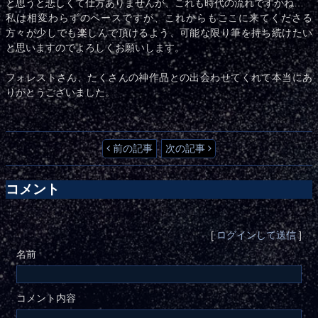
と思うと悲しくて仕方ありませんが、これも時代の流れですかね…
私は相変わらずのペースですが、これからもここに来てくださる
方々が少しでも楽しんで頂けるよう、可能な限り筆を持ち続けたい
と思いますのでよろしくお願いします。
フォレストさん、たくさんの神作品との出会わせてくれて本当にあ
りがとうございました。
前の記事
次の記事
コメント
[
ログインして送信
]
名前
コメント内容