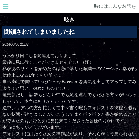
時にはこんなお話を
呟き
閉鎖されてしまいましたね
2024/08/30
21:37
うっかり日にちを間違えておりまして…
最後に見に行くことができませんでした（汗）
私があのサイトを始めたのは恋に落ちた海賊王のソーシャル版が配
信停止になる1年くらい前で…
自己満足で書いていたCherry Blossomを勇気を出してアップしてみ
よう！と思い、始めたものでした。
亀更新だし、話数も少ない中でも足を運んでくださる方々がいらっ
しゃって、本当にありがたかったです。
途中、リアルの方が忙しくて中々書く暇もフォレストを彷徨う暇も
ない状態が続きましたが、こうしてまたポツポツと書き始めること
ができたのも、ひとえに見に来てくださった皆様のおかげです。
本当にありがとうございます。
フォレストにはたくさんの神作品があり、それらがもう見られない