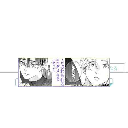
読者になる
夢小説
ツイステ
R18
鬼滅の刃
BL
ヒプノシスマイク
ヒロアカ
wrwrd
QuizKnock
無料ではじめる
ログイン
誰でもかんたんサイト作成
©
Copyright
Visualworks. All Rights Reserved.