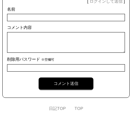
[
ログインして送信
]
名前
コメント内容
削除用パスワード
※空欄可
コメント送信
日記TOP
TOP