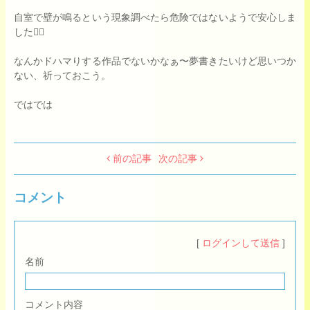
自室で壁が鳴るという現象調べたら危険ではないようで安心しま
した😮‍💨
なんかドハマりする作品でないかなぁ〜夢書きたいけど思いつか
ない、祈っておこう。
ではでは
前の記事
次の記事
コメント
[
ログインして送信
]
名前
コメント内容