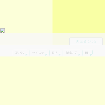
読者になる
夢小説
ツイステ
R18
鬼滅の刃
BL
ヒプノシスマイク
ヒロアカ
wrwrd
QuizKnock
無料ではじめる
ログイン
誰でもかんたんサイト作成
©
Copyright
Visualworks. All Rights Reserved.