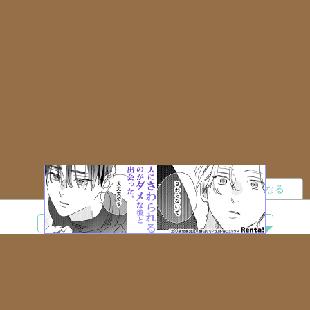
読者になる
夢小説
ツイステ
R18
鬼滅の刃
BL
ヒプノシスマイク
ヒロアカ
wrwrd
QuizKnock
無料ではじめる
ログイン
誰でもかんたんサイト作成