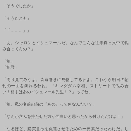
「そうでしたか」
「そうだとも」
「「………」」
「あ。シャロンとイシュマールだ。なんでこんな往来真っ只中で睨
み合ってんの？」
「姫」
「姫君」
「周り見てみなよ。皆遠巻きに見物してるわよ。これなら明日の朝
刊の一面を飾れるわね。『キングダム宰相、ストリートで睨み合
い！相手はあのイシュマール先生！？』ってね」
「姫、私の名前の前の『あの』って何なんだい？」
「なんか含みを持たせた方が面白いと思ったから付けただけよ！」
「なるほど、購買意欲を促進させるための一要素だったわけだ。し