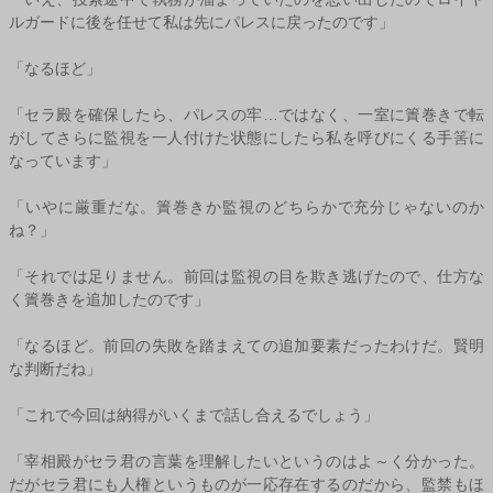
ルガードに後を任せて私は先にパレスに戻ったのです」
「なるほど」
「セラ殿を確保したら、パレスの牢…ではなく、一室に簀巻きで転
がしてさらに監視を一人付けた状態にしたら私を呼びにくる手筈に
なっています」
「いやに厳重だな。簀巻きか監視のどちらかで充分じゃないのか
ね？」
「それでは足りません。前回は監視の目を欺き逃げたので、仕方な
く簀巻きを追加したのです」
「なるほど。前回の失敗を踏まえての追加要素だったわけだ。賢明
な判断だね」
「これで今回は納得がいくまで話し合えるでしょう」
「宰相殿がセラ君の言葉を理解したいというのはよ～く分かった。
だがセラ君にも人権というものが一応存在するのだから、監禁もほ