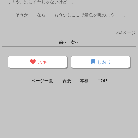
「っ！や、別にイヤじゃないけど…」
「……そうか……なら……もう少しここで景色を眺めよう……」
4/4ページ
前へ
次へ
スキ
しおり
ページ一覧
表紙
本棚
TOP