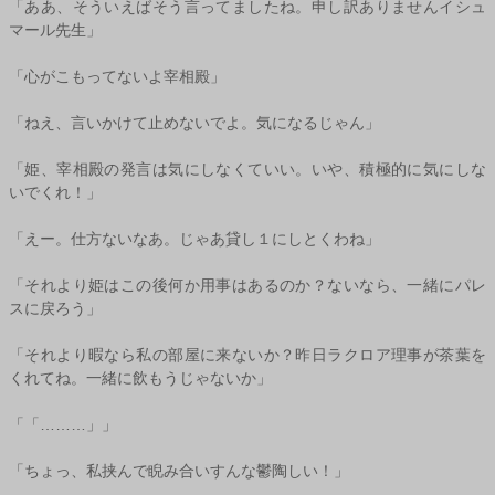
「ああ、そういえばそう言ってましたね。申し訳ありませんイシュ
マール先生」
「心がこもってないよ宰相殿」
「ねえ、言いかけて止めないでよ。気になるじゃん」
「姫、宰相殿の発言は気にしなくていい。いや、積極的に気にしな
いでくれ！」
「えー。仕方ないなあ。じゃあ貸し１にしとくわね」
「それより姫はこの後何か用事はあるのか？ないなら、一緒にパレ
スに戻ろう」
「それより暇なら私の部屋に来ないか？昨日ラクロア理事が茶葉を
くれてね。一緒に飲もうじゃないか」
「「………」」
「ちょっ、私挟んで睨み合いすんな鬱陶しい！」