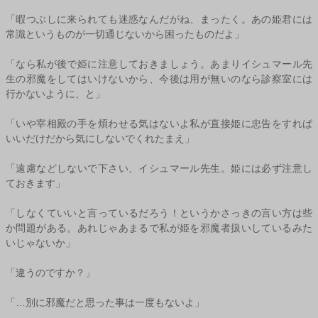
「暇つぶしに来られても迷惑なんだがね、まったく。あの姫君には
常識というものが一切通じないから困ったものだよ」
「なら私が後で姫に注意しておきましょう。あまりイシュマール先
生の邪魔をしてはいけないから、今後は用が無いのなら診察室には
行かないように、と」
「いや宰相殿の手を煩わせる気はないよ私が直接姫に忠告をすれば
いいだけだから気にしないでくれたまえ」
「遠慮などしないで下さい、イシュマール先生。姫には必ず注意し
ておきます」
「しなくていいと言っているだろう！というかさっきの言い方は些
か問題がある。あれじゃあまるで私が姫を邪魔者扱いしているみた
いじゃないか」
「違うのですか？」
「…別に邪魔だと思った事は一度もないよ」