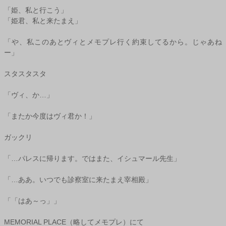
「姫、私と行こう」
「姫君、私と来たまえ」
「や、私このあとヴィとメモプレ行く約束してるから。じゃあね
ー」
スタスタスタ
「ヴィ、か…」
「またか今度はヴィ君か！」
ガックリ
「…パレスに帰ります。ではまた、イシュマール先生」
「…ああ。いつでも診察室に来たまえ宰相殿」
「「はあ～っ」」
MEMORIAL PLACE（略してメモプレ）にて