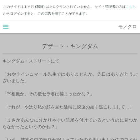
このサイトは１ヶ月 (30日) 以上ログインされていません。 サイト管理者の方は
こちら
からログインすると、この広告を消すことができます。
モノクロ
デザート・キングダム
キングダム・ストリートにて
「おや？イシュマール先生ではありませんか。先日はありがとうご
ざいました」
「宰相殿か。その後セラ君は捕まったかな？」
「それが、やはり私の顔を見た途端に脱兎の如く逃亡しまして…」
「まさかあんなに分かりやすい語尾を付けているというのに見つか
らなかったというのかね？」
「いえ、捜索途中で執務が溜まっていたのを思い出したのでロイヤ