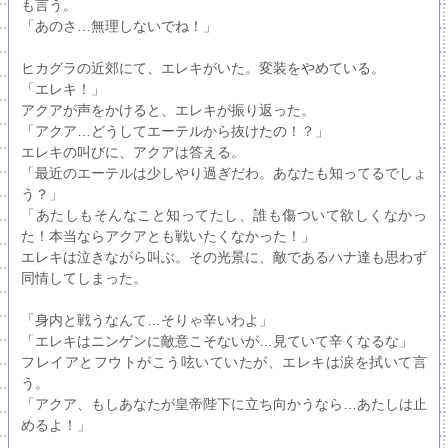
も言う。
「あのさ…無理しないでね！」
ヒカグラの近郊にて、エレキがいた。変装をやめている。
「エレキ！」
アクアが声をかけると、エレキが振り返った。
「アクア…どうしてエーテルから抜けたの！？」
エレキの叫びに、アクアは答える。
「最近のエーテルは少しやり過ぎだわ。あなたも知ってるでしょ
う？」
「あたしもそんなこと知ってたし、誰も傷ついて欲しくなかっ
た！本当ならアクアとも戦いたくなかった！」
エレキは泣きながら叫ぶ。その光景に、敵であるハナ達も思わず
同情してしまった。
「身内と戦うなんて…そりゃ辛いわよ」
「エレキはニンゲンに敵意こそないが…見ていて辛くなるな」
フレイアとフウトがこう呟いていたが、エレキは涙を拭いて言
う。
「アクア、もしあなたが皇帝陛下に立ち向かうなら…あたしは止
めるよ！」