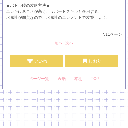
★バトル時の攻略方法★
エレキは素早さが高く、サポートスキルも多用する。
水属性が弱点なので、水属性のエレメントで攻撃しよう。
7/11ページ
前へ
次へ
いいね
しおり
ページ一覧
表紙
本棚
TOP