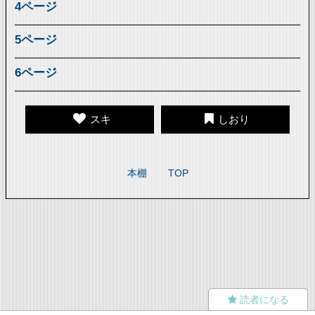
4ページ
5ページ
6ページ
スキ
しおり
本棚
TOP
読者になる