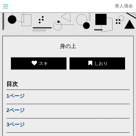
華人薄命
身の上
スキ
しおり
目次
1ページ
2ページ
3ページ