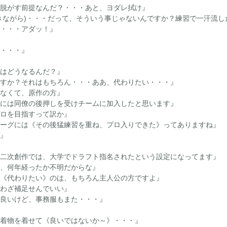
脱がす前提なんだ？・・・あと、ヨダレ拭け』
きながら)・・・だって、そういう事じゃないんですか？練習で一汗流し
・・・アダッ！』
・・・』
はどうなるんだ？』
すか？それはもちろん・・・ああ、代わりたい・・・』
なくて、原作の方』
には同僚の後押しを受けチームに加入したと思います』
ロを目指すって訳か』
ーグには《その後猛練習を重ね、プロ入りできた》ってありますね』
』
二次創作では、大学でドラフト指名されたという設定になってます』
、何年経ったか不明だからな』
《代わりたい》のは、もちろん主人公の方ですよ』
わざ補足せんでいい』
良いけど、事務服もまた・・・』
着物を着せて《良いではないか～》・・・』