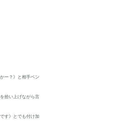
かー？》と相手ベン
を拾い上げながら言
です》とでも付け加