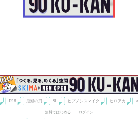
R18
鬼滅の刃
BL
ヒプノシスマイク
ヒロアカ
w
無料ではじめる
ログイン
誰でもかんたんサイト作成
©
Copyright
Visualworks. All Rights Reserved.