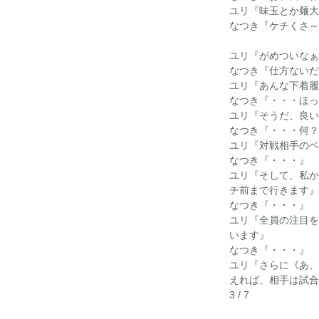
ユリ『味玉とか麺大
なつき『ケチくさ～
ユリ『がめついなぁ
なつき『仕方ないだ
ユリ『あんな下着履
なつき『・・・ほっ
ユリ『そうだ、良い
なつき『・・・何？
ユリ『対戦相手のベ
なつき『・・・』
ユリ『そして、私か
チ前まで行きます』
なつき『・・・』
ユリ『全員の注目を
います』
なつき『・・・』
ユリ『さらに《あ、
えれば、相手は試合
3 / 7