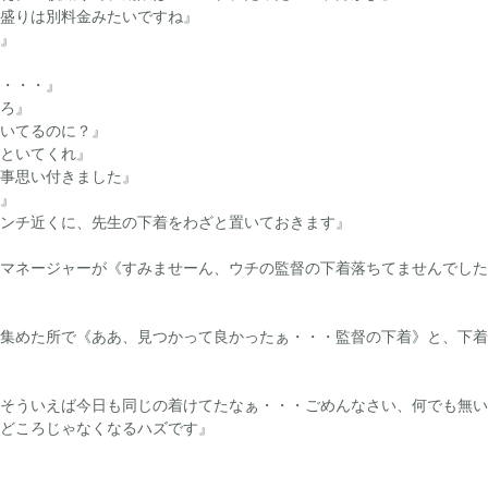
盛りは別料金みたいですね』
』
・・・』
ろ』
いてるのに？』
といてくれ』
事思い付きました』
』
ンチ近くに、先生の下着をわざと置いておきます』
マネージャーが《すみませーん、ウチの監督の下着落ちてませんでした
集めた所で《ああ、見つかって良かったぁ・・・監督の下着》と、下着
そういえば今日も同じの着けてたなぁ・・・ごめんなさい、何でも無い
どころじゃなくなるハズです』