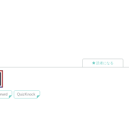
読者になる
rwrd
QuizKnock