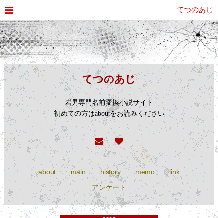
てつのあじ
てつのあじ
岩男専門名前変換小説サイト
初めての方はaboutをお読みください
about
main
history
memo
link
アンケート