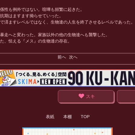
係性も例外ではない。喧嘩も頻繁に起きた。
抗期はますます拗らせていった。
で済ますレベルではなく、生物達の人生を終了させるレベルであった。
暴走へと変わった。家族以外の他の生物達へも襲撃した。
た、怯える『メス』の生物達の存在。
前へ
次へ
スキ
表紙
本棚
TOP