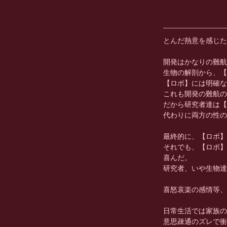
とんだ熱意を感じた
開発はかなりの難航
生物の解剖から、【
【ロボ】には明確な
これも開発の難航の
だから研究者達は【
代わりに両方の性の
最終的に、【ロボ】
それでも、【ロボ】
喜んだ。
研究者、いや生物達
喜怒哀楽の感情等、
日常生活では家族の
意思疎通のズレで衝