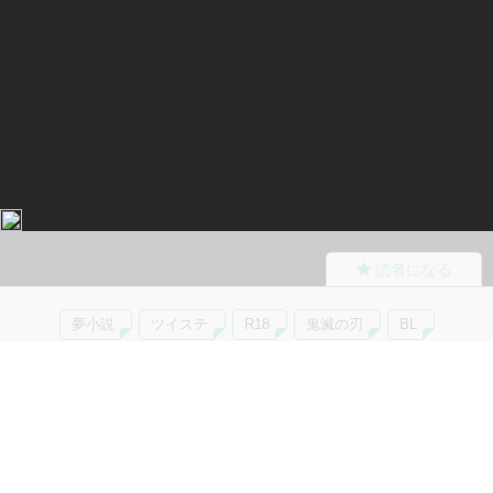
読者になる
夢小説
ツイステ
R18
鬼滅の刃
BL
ヒプノシスマイク
ヒロアカ
wrwrd
QuizKnock
無料ではじめる
ログイン
誰でもかんたんサイト作成
©
Copyright
Visualworks. All Rights Reserved.