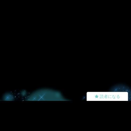
読者になる
夢小説
ツイステ
R18
鬼滅の刃
BL
ヒプノシスマイク
ヒロアカ
wrwrd
QuizKnock