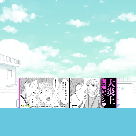
読者になる
夢小説
ツイステ
R18
鬼滅の刃
BL
ヒプノシスマイク
ヒロアカ
wrwrd
QuizKnock
無料ではじめる
ログイン
誰でもかんたんサイト作成