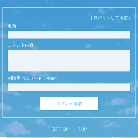
[
ログインして送信
]
名前
コメント内容
削除用パスワード
※空欄可
コメント送信
日記TOP
TOP