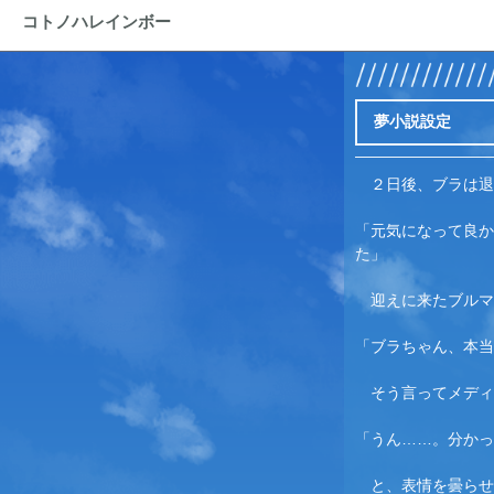
コトノハレインボー
夢小説設定
　２日後、ブラは退
「元気になって良か
た」
　迎えに来たブルマ
「ブラちゃん、本当
　そう言って
メディ
「うん……。分かっ
　と、表情を曇らせ