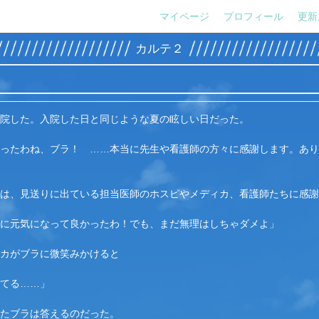
マイページ
プロフィール
更新
カルテ２
院した。入院した日と同じような夏の眩しい日だった。
ったわね、ブラ！　……本当に先生や看護師の方々に感謝します。あり
は、見送りに出ている担当医師のホスピや
メディカ
、看護師たちに感謝
に元気になって良かったわ！でも、まだ無理はしちゃダメよ」
カ
がブラに微笑みかけると
てる……」
たブラは答えるのだった。