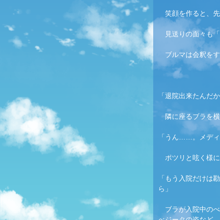
　笑顔を作ると、先
　見送りの面々も「
　ブルマは会釈をす
「退院出来たんだか
　隣に座るブラを横
「うん……。
メディ
　ポツリと呟く様に
「もう入院だけは勘
ら」
　ブラが入院中のべ
べジータの姿など、