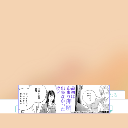
読者になる
夢小説
ツイステ
R18
鬼滅の刃
BL
ヒプノシスマイク
ヒロアカ
wrwrd
QuizKnock