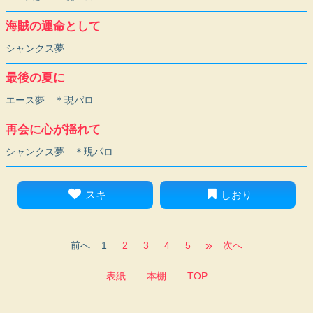
海賊の運命として
シャンクス夢
最後の夏に
エース夢 ＊現パロ
再会に心が揺れて
シャンクス夢 ＊現パロ
スキ
しおり
»
前へ
1
2
3
4
5
次へ
表紙
本棚
TOP