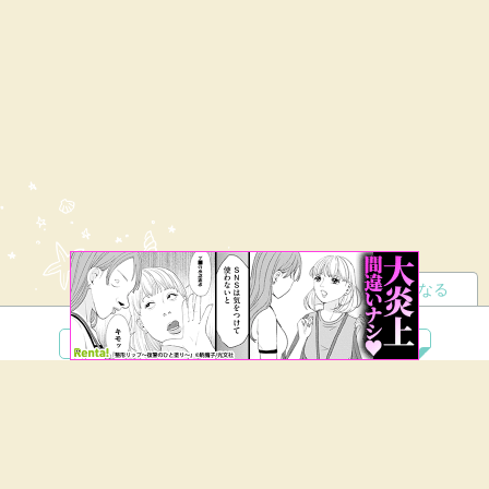
読者になる
夢小説
ツイステ
R18
鬼滅の刃
BL
ヒプノシスマイク
ヒロアカ
wrwrd
QuizKnock
無料ではじめる
ログイン
誰でもかんたんサイト作成
©
Copyright
Visualworks. All Rights Reserved.