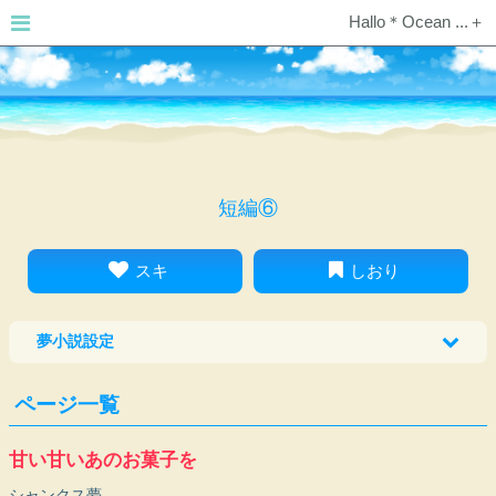
Hallo＊Ocean ...＋
短編⑥
スキ
しおり
夢小説設定
ページ一覧
甘い甘いあのお菓子を
シャンクス夢