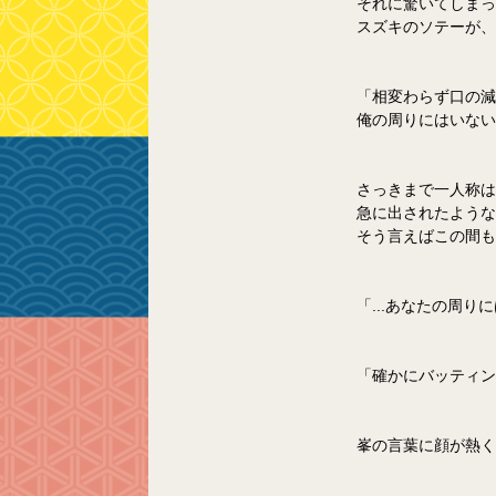
それに驚いてしまっ
スズキのソテーが、
「相変わらず口の減
俺の周りにはいない
さっきまで一人称は
急に出されたような
そう言えばこの間も
「...あなたの周
「確かにバッティン
峯の言葉に顔が熱く