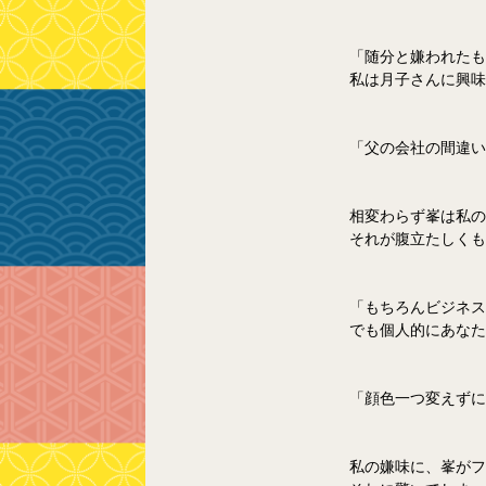
「随分と嫌われたも
私は
月子
さんに興味
「父の会社の間違い
相変わらず峯は私の
それが腹立たしくも
「もちろんビジネス
でも個人的にあなた
「顔色一つ変えずに
私の嫌味に、峯がフ