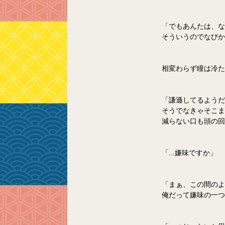
「でもあんたは、な
そういうのでなびか
相変わらず瞳は冷た
「謙遜してるようだ
そうでなきゃそこま
減らない口も頭の回
「...嫌味ですか」
「まぁ、この間のよ
俺だって嫌味の一つ