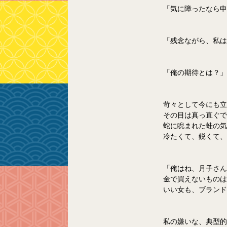
「気に障ったなら申
「残念ながら、私は
「俺の期待とは？」
苛々として今にも立
その目は真っ直ぐで
蛇に睨まれた蛙の気
冷たくて、鋭くて、
「俺はね、
月子
さん
金で買えないものは
いい女も、ブランド
私の嫌いな、典型的