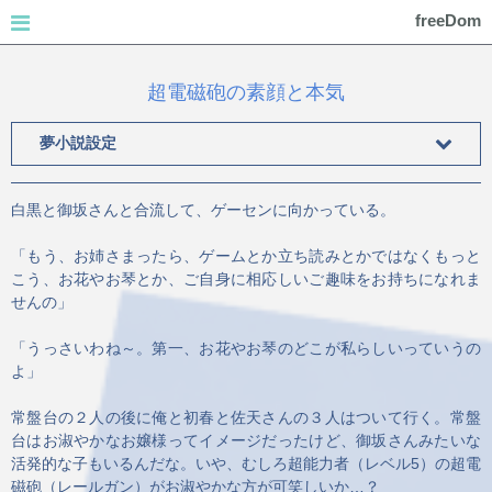
freeDom
超電磁砲の素顔と本気
夢小説設定
白黒と御坂さんと合流して、ゲーセンに向かっている。
「もう、お姉さまったら、ゲームとか立ち読みとかではなくもっと
こう、お花やお琴とか、ご自身に相応しいご趣味をお持ちになれま
せんの」
「うっさいわね～。第一、お花やお琴のどこが私らしいっていうの
よ」
常盤台の２人の後に俺と初春と佐天さんの３人はついて行く。常盤
台はお淑やかなお嬢様ってイメージだったけど、御坂さんみたいな
活発的な子もいるんだな。いや、むしろ超能力者（レベル5）の超電
磁砲（レールガン）がお淑やかな方が可笑しいか…？