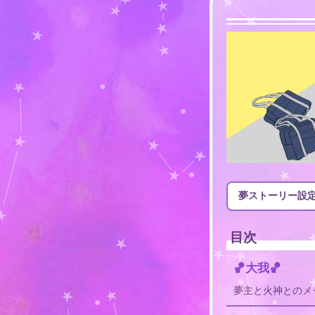
夢ストーリー設
目次
🏀大我🏀
夢主と火神とのメ