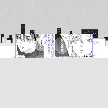
読者になる
夢小説
ツイステ
R18
鬼滅の刃
BL
ヒプノシスマイク
ヒロアカ
wrwrd
QuizKnock
無料ではじめる
ログイン
誰でもかんたんサイト作成
©
Copyright
Visualworks. All Rights Reserved.