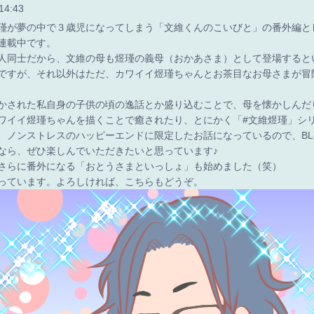
14:43
が夢の中で３歳児になってしまう「文維くんのこいびと」の番外編と
連載中です。
同士だから、文維の母も煜瑾の義母（おかあさま）として登場するとい
ですが、それ以外はただ、カワイイ煜瑾ちゃんとお茶目なお母さまが冒
された私自身の子供の頃の逸話とか盛り込むことで、母を懐かしんだ
ワイイ煜瑾ちゃんを描くことで癒されたり、とにかく「#文維煜瑾」シ
、ノンストレスのハッピーエンドに限定したお話になっているので、B
なら、ぜひ楽しんでいただきたいと思っています♪
らに番外になる「おとうさまといっしょ」も始めました（笑）
ています。よろしければ、こちらもどうぞ。