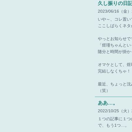
久し振りの日
2023
06
16
（金）
いや～、コレ置い
ここしばらくネタ
やっとお知らせで
「煜瑾ちゃんとい
随分と時間が掛か
オマケとして、煜
完結しなくちゃ！
最近、ちょっと沈
（笑）
ああ…。
2022
10
25
（火）
１つの記事に１つ
で、もう1つ…。