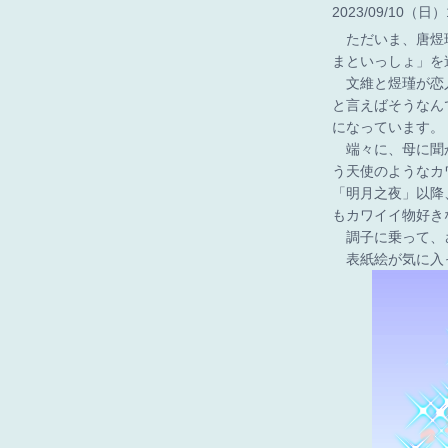
2023
09
10
（日）
ただいま、唐煜瑾
まといっしょ」を
文維と煜瑾が恋人
と言えばそうなん
になっています。
端々に、母に聞か
う天使のようなカ
「明月之夜」以降
もカワイイ物好き
調子に乗って、さ
表紙絵が気に入っ