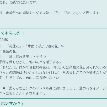
なあ、と残念に思います。
特に未成年への虐待やイジメは決して許してはいけないと思います。
してもらった！
22:50
】：「荷蓮花」=「水面に浮かぶ蓮の花」🌸
が高嶺の花。
】：「風に揺れる美しさを持つ」
平穏を保ちながら、他の花々を魅了する」
「あなたは、静かで優雅な存在ね。周りからは高嶺の花と見られている
花々との関係は淡いかもしれないけれど、その美しさで心を癒すことが
衛に注意してね。自由に咲き誇りなさい！」
：💋「柔らかなピンクのドレスを身に纏いましょう。蓮の花をイメージ
さらに美しさが引き立ちますよ」
（ホンマか？）