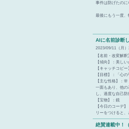
事件は防げたのに
最後にもう一度、
AIに名前診断
2023
09
11
（月）
【名前・改変解釈
【傾向】：美しい
【キャッチコピー
【目標】：「心の
【主な性格】：
一面もあり、他の
し、過度な自己防
【宝物】：鏡
【今日のコーデ】
リーをつけると、
絶賛連載中！