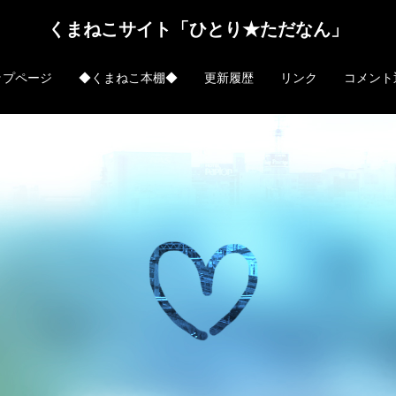
くまねこサイト「ひとり★ただなん」
ップページ
◆くまねこ本棚◆
更新履歴
リンク
コメント