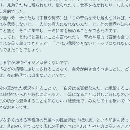
り、兄弟子たちに殴られたり、蹴られたり、食事を抜かれたり…なんて
日常的でした。
が無い分、子供たち（丁稚や徒弟）は「この苦労を乗り越えなければ、
れを我慢しないと、一人前の商人になれないんだ」と、外の世界を知ら
こと無く、そこに集中し、一途に道を極めることができたのです。
にしても、どれほど厳しいことを言われたり、苛めや暴力（言葉も含む
これを乗り越えてきたんだ」「これが我慢できないとトップになれない
んできたことでしょう。
しますが虐待やイジメは良くないです。
NSなどの情報に振り回されることなく、自分が向き合うべきことに、ど
は、今の時代では出来ないことです。
自分の置かれた状況を知ることで、「自分は被害者なんだ」と絶望するこ
に純粋でいられた時代に比べると、一流になることは難しい時代なのか
供の頃から競争することを知らない（徒競走で、みんなで手を繋いでゴ
となおさらです。
プを多く抱える事務所の児童への性虐待は「絶対悪」という印象を持っ
は、昔のやり方ではなく現代の子供たちに合わせたやり方に変えること