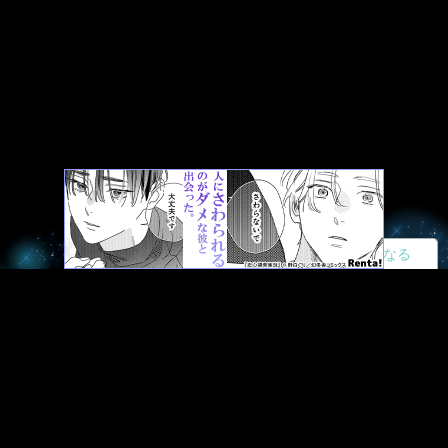
読者になる
夢小説
ツイステ
R18
鬼滅の刃
BL
ヒプノシスマイク
ヒロアカ
wrwrd
QuizKnock
無料ではじめる
ログイン
誰でもかんたんサイト作成
©
Copyright
Visualworks. All Rights Reserved.