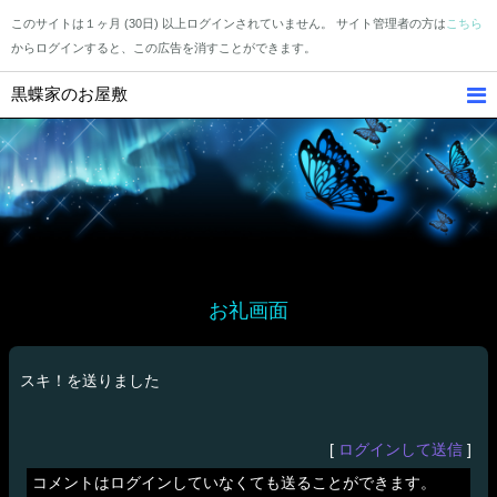
このサイトは１ヶ月 (30日) 以上ログインされていません。 サイト管理者の方は
こちら
からログインすると、この広告を消すことができます。
黒蝶家のお屋敷
お礼画面
スキ！を送りました
[
ログインして送信
]