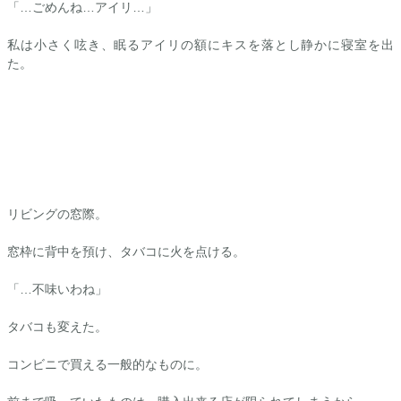
「…ごめんね…
アイリ
…」
私は小さく呟き、眠る
アイリ
の額にキスを落とし静かに寝室を出
た。
リビングの窓際。
窓枠に背中を預け、タバコに火を点ける。
「…不味いわね」
タバコも変えた。
コンビニで買える一般的なものに。