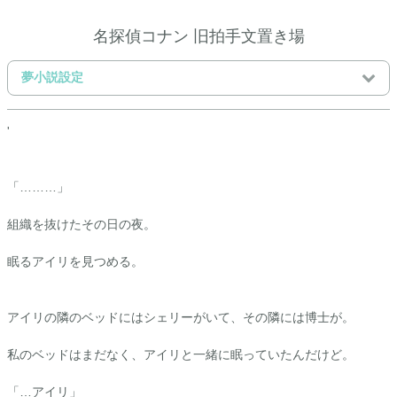
名探偵コナン 旧拍手文置き場
夢小説設定
'
「………」
組織を抜けたその日の夜。
眠る
アイリ
を見つめる。
アイリ
の隣のベッドにはシェリーがいて、その隣には博士が。
私のベッドはまだなく、
アイリ
と一緒に眠っていたんだけど。
「…
アイリ
」