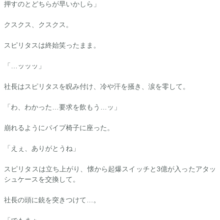
押すのとどちらが早いかしら」
クスクス、クスクス。
スピリタスは終始笑ったまま。
「…ッッッ」
社長はスピリタスを睨み付け、冷や汗を掻き、涙を零して。
「わ、わかった…要求を飲もう…ッ」
崩れるようにパイプ椅子に座った。
「えぇ、ありがとうね」
スピリタスは立ち上がり、懐から起爆スイッチと3億が入ったアタッ
シュケースを交換して。
社長の頭に銃を突きつけて…。