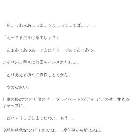
「あ…っあぁあ…っま…ッま…って…てば…っ！」
「えー？まだイけるでしょ？」
「あぁあっあっあ…っまたイク…ッあっあっあっ」
アイリ
の上手さに何回もイかされたわ…。
「とりあえず坊やに挨拶しとくかな」
「やめなさい」
仕事の時の“スピリタス”と、プライベートの“
アイリ
”との激しすぎる
ギャップに。
…どハマりしてしまったわよ…もう…。
冷酷無慈悲な“スピリタス”は、一度仕事から離れれば。