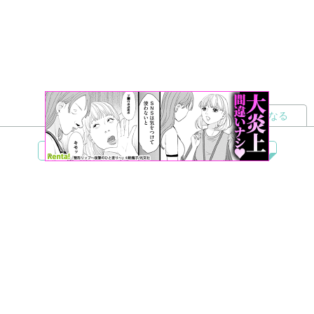
読者になる
夢小説
ツイステ
R18
鬼滅の刃
BL
ヒプノシスマイク
ヒロアカ
wrwrd
QuizKnock
無料ではじめる
ログイン
誰でもかんたんサイト作成
©
Copyright
Visualworks. All Rights Reserved.