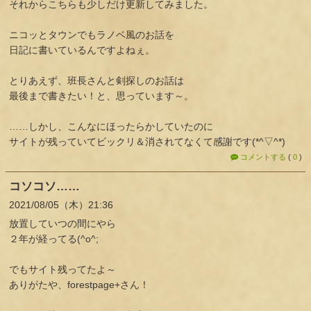
それからこちらも少しだけ更新してみました。
ニコッとタウンでもラノベ風のお話を
日記に書いているんですよねぇ。
とりあえず、班長さんと剣探しのお話は
最後まで書きたい！と、思っています～。
……しかし、こんなにほったらかしていたのに
サイトが残っていてビックリ＆消されてなくて感謝です(*^▽^*)
コメントする
(
0
)
コソコソ……
2021
08
05
（木）
21:36
放置していつの間にやら
２年が経ってる(^o^;
でもサイト残ってたよ～
ありがたや、forestpage+さん！