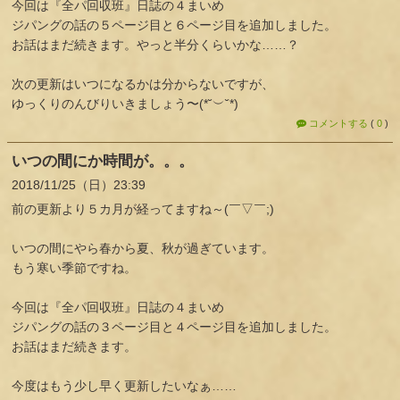
今回は『全パ回収班』日誌の４まいめ
ジパングの話の５ページ目と６ページ目を追加しました。
お話はまだ続きます。やっと半分くらいかな……？
次の更新はいつになるかは分からないですが、
ゆっくりのんびりいきましょう〜(*˘︶˘*)
コメントする
(
0
)
いつの間にか時間が。。。
2018
11
25
（日）
23:39
前の更新より５カ月が経ってますね～(￣▽￣;)
いつの間にやら春から夏、秋が過ぎています。
もう寒い季節ですね。
今回は『全パ回収班』日誌の４まいめ
ジパングの話の３ページ目と４ページ目を追加しました。
お話はまだ続きます。
今度はもう少し早く更新したいなぁ……