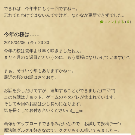
できれば、今年中にもう一回ですね～。
忘れてたわけではないんですけど、なかなか更新できずでした。
コメントする
(
0
)
今年の桜は……
2018
04
06
（金）
23:30
今年の桜は去年より早く咲きましたねぇ。
まだ４月の１週目だというのに、もう葉桜になりかけています(^-^;
まぁ、そういう年もありますかね～。
最近の桜のお話はさておき。
お話を少しだけですが、追加することができました(*^▽^*)
このお話はチョット、ゲームのネタバレが含まれています。
そして今回のお話は少し長めになります。
気を長くしてお付き合いくださいm(_ _)m
画像がアップロードできるみたいなので、お試して投稿(^ー^♪
魔法陣グルグル好きなので、ククリちゃん描いてみました～。