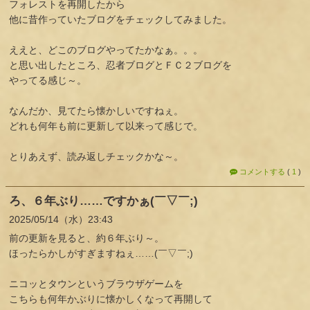
フォレストを再開したから
他に昔作っていたブログをチェックしてみました。
ええと、どこのブログやってたかなぁ。。。
と思い出したところ、忍者ブログとＦＣ２ブログを
やってる感じ～。
なんだか、見てたら懐かしいですねぇ。
どれも何年も前に更新して以来って感じで。
とりあえず、読み返しチェックかな～。
コメントする
(
1
)
ろ、６年ぶり……ですかぁ(￣▽￣;)
2025
05
14
（水）
23:43
前の更新を見ると、約６年ぶり～。
ほったらかしがすぎますねぇ……(￣▽￣;)
ニコッとタウンというブラウザゲームを
こちらも何年かぶりに懐かしくなって再開して