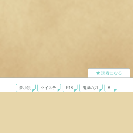
読者になる
夢小説
ツイステ
R18
鬼滅の刃
BL
ヒプノシスマイク
ヒロアカ
wrwrd
QuizKnock
無料ではじめる
ログイン
誰でもかんたんサイト作成
©
Copyright
Visualworks. All Rights Reserved.