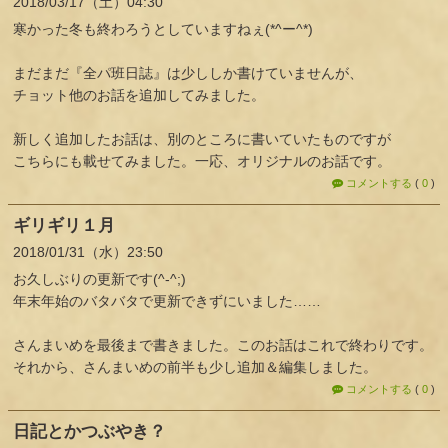
2018
03
17
（土）
04:30
寒かった冬も終わろうとしていますねぇ(*^ー^*)
まだまだ『全パ班日誌』は少ししか書けていませんが、
チョット他のお話を追加してみました。
新しく追加したお話は、別のところに書いていたものですが
こちらにも載せてみました。一応、オリジナルのお話です。
コメントする
(
0
)
ギリギリ１月
2018
01
31
（水）
23:50
お久しぶりの更新です(^-^;)
年末年始のバタバタで更新できずにいました……
さんまいめを最後まで書きました。このお話はこれで終わりです。
それから、さんまいめの前半も少し追加＆編集しました。
コメントする
(
0
)
日記とかつぶやき？