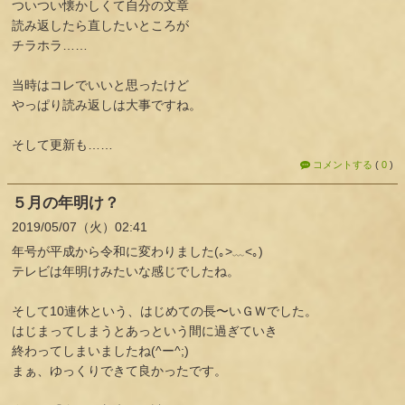
ついつい懐かしくて自分の文章
読み返したら直したいところが
チラホラ……
当時はコレでいいと思ったけど
やっぱり読み返しは大事ですね。
そして更新も……
コメントする
(
0
)
５月の年明け？
2019
05
07
（火）
02:41
年号が平成から令和に変わりました(｡>﹏<｡)
テレビは年明けみたいな感じでしたね。
そして10連休という、はじめての長〜いＧＷでした。
はじまってしまうとあっという間に過ぎていき
終わってしまいましたね(^ー^;)
まぁ、ゆっくりできて良かったです。