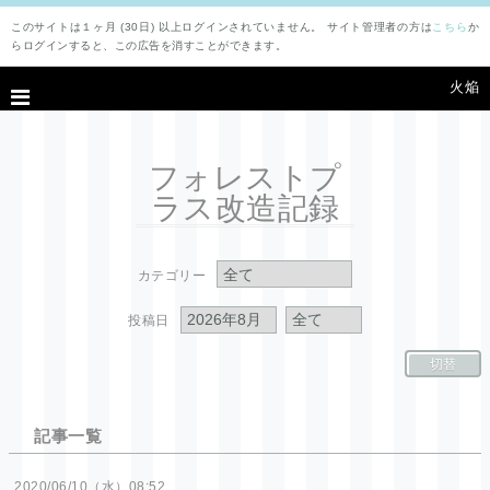
このサイトは１ヶ月 (30日) 以上ログインされていません。 サイト管理者の方は
こちら
か
らログインすると、この広告を消すことができます。
火焔
フォレストプ
ラス改造記録
カテゴリー
投稿日
切替
記事一覧
2020
06
10
（水）
08:52