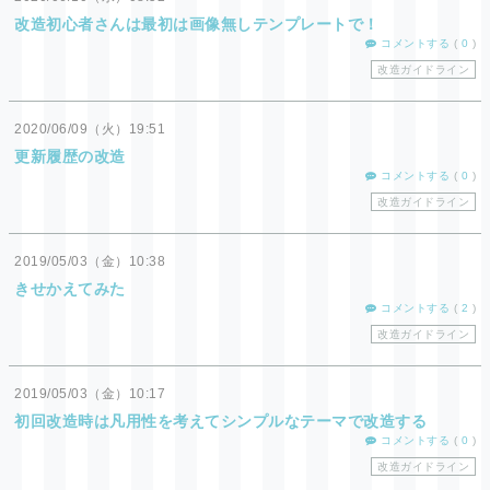
改造初心者さんは最初は画像無しテンプレートで！
コメントする
(
0
)
改造ガイドライン
2020
06
09
（火）
19:51
更新履歴の改造
コメントする
(
0
)
改造ガイドライン
2019
05
03
（金）
10:38
きせかえてみた
コメントする
(
2
)
改造ガイドライン
2019
05
03
（金）
10:17
初回改造時は凡用性を考えてシンプルなテーマで改造する
コメントする
(
0
)
改造ガイドライン