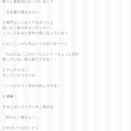
割りと真面目になっている！？
「まあ落ち着きなさい」
と黄門らしいセリフをボソリと
呟いたご老公＠ガンクゥモン。
こうしてみると意外と様になっている？
しかしここから先はいつものパターンに
「なんだぁ！このクソじじい！（ちょっと顔が
笑っている）切り捨ててやる！」
とデュナスモン。
そしてジエスモンは
「いいだろう！叩きのめしてやる！」
と威嚇！
するとガンクゥモン＠ご老公は
「助さん！格さん！」
と叫びいつものごとく