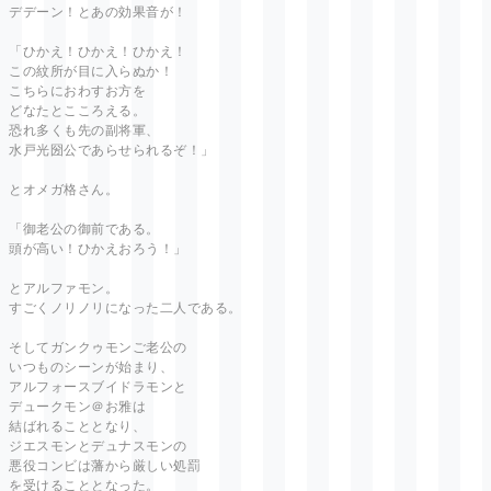
デデーン！とあの効果音が！
「ひかえ！ひかえ！ひかえ！
この紋所が目に入らぬか！
こちらにおわすお方を
どなたとこころえる。
恐れ多くも先の副将軍、
水戸光圀公であらせられるぞ！」
とオメガ格さん。
「御老公の御前である。
頭が高い！ひかえおろう！」
とアルファモン。
すごくノリノリになった二人である。
そしてガンクゥモンご老公の
いつものシーンが始まり、
アルフォースブイドラモンと
デュークモン＠お雅は
結ばれることとなり、
ジエスモンとデュナスモンの
悪役コンビは藩から厳しい処罰
を受けることとなった。