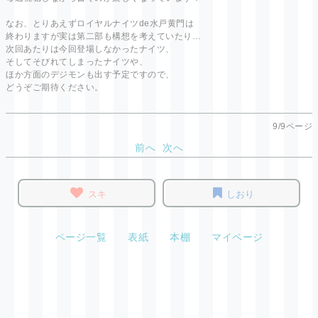
なお、とりあえずロイヤルナイツde水戸黄門は
終わりますが実は第二部も構想を考えていたり…
次回あたりは今回登場しなかったナイツ、
そしてそびれてしまったナイツや、
ほか方面のデジモンも出す予定ですので、
どうぞご期待ください。
9/9ページ
前へ
次へ
スキ
しおり
ページ一覧
表紙
本棚
マイページ