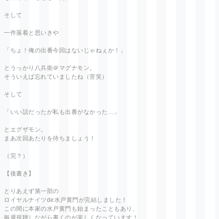
そして
一件落着と思いきや
「ちょ！俺の出番今回はないじゃねぇか！」
とうっかり八兵衛＠マグナモン。
そういえば忘れていましたね（苦笑）
そして
「いい話だったが私も出番がなかった…」
とエグザモン。
まあ次回あたりを待ちましょう！
（完？）
【後書き】
とりあえず第一部の
ロイヤルナイツde水戸黄門が完結しました！
この間に本家の水戸黄門も始まったこともあり、
毎週視聴しながら書くのが楽しくなっています！