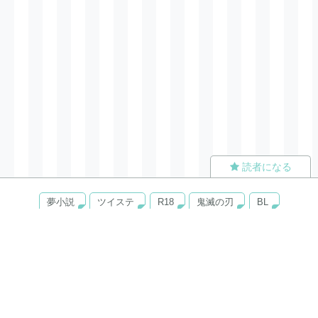
読者になる
夢小説
ツイステ
R18
鬼滅の刃
BL
ヒプノシスマイク
ヒロアカ
wrwrd
QuizKnock
無料ではじめる
ログイン
誰でもかんたんサイト作成
©
Copyright
Visualworks. All Rights Reserved.