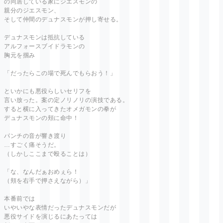
の同居している家にジエスモンの
親分のジエスモン、
そして仲間のデュナスモンが押し寄せる。
デュナスモンは抵抗している
アルフォースブイドラモンの
胸元を掴み
「だったらこの場で死んでもらおう！」
といかにも悪役らしいセリフを
言い放った。案の定ノリノリの演技である。
すると横に入ってきたオメガモンの拳が
デュナスモンの頬に命中！
パンチの音が響き渡り
…すごく痛そうだ。
（しかしここまで殴ることは）
「な、なんだぁおめぇら！
（頬を右手で押さえながら）」
本番前では
いやいやな表情だったデュナスモンだが
悪役サイドを演じるにあたっては