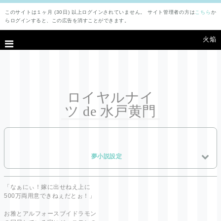
このサイトは１ヶ月 (30日) 以上ログインされていません。 サイト管理者の方は
こちら
か
らログインすると、この広告を消すことができます。
火焔
ロイヤルナイ
ツ de 水戸黄門
夢小説設定
「なぁにぃ！嫁に出せねえ上に
500万両用意できねぇだとぉ！」
お雅とアルフォースブイドラモン